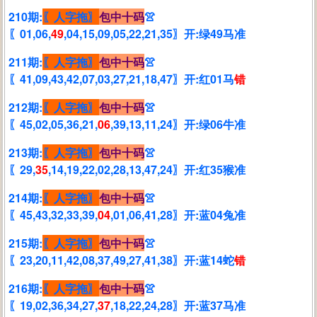
210期:
〖人字拖〗
包中十码
👚
〖01,06,
49
,04,15,09,05,22,21,35〗开:绿49马准
211期:
〖人字拖〗
包中十码
👚
〖41,09,43,42,07,03,27,21,18,47〗开:红01马
错
212期:
〖人字拖〗
包中十码
👚
〖45,02,05,36,21,
06
,39,13,11,24〗开:绿06牛准
213期:
〖人字拖〗
包中十码
👚
〖29,
35
,14,19,22,02,28,13,47,24〗开:红35猴准
214期:
〖人字拖〗
包中十码
👚
〖45,43,32,33,39,
04
,01,06,41,28〗开:蓝04兔准
215期:
〖人字拖〗
包中十码
👚
〖23,20,11,42,08,37,49,27,41,38〗开:蓝14蛇
错
216期:
〖人字拖〗
包中十码
👚
〖19,02,36,34,27,
37
,18,22,24,28〗开:蓝37马准