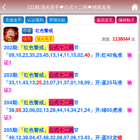
221期:顶尖高手🍁公式十二码🍁独家发表
充值金币
认证规则
举报此贴
返回首页
编辑帖子
红色警戒
作者
1138044
级别
顶尖高手
浏览:
次
202期:
「红色警戒」
公式十二码
👚
「09,10,22,35,23,45,13,14,11,15,02,
40
」开:红40兔准
验
证1
203期:
「红色警戒」
公式十二码
👚
「33,11,43,13,
25
,23,07,31,37,01,18,09」开:蓝25马准
验
证2
204期:
「红色警戒」
公式十二码
👚
「38,
05
,32,06,02,13,28,44,14,34,21,24」开:绿05虎准
验
证3
205期:
「红色警戒」
公式十二码
👚
「49,12,38,04,47,48,32,08,07,06,13,43」开:蓝03龙
错