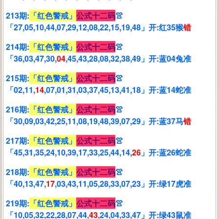
213期:
「红色警戒」
公式十二码
👚
「27,05,10,44,07,29,12,08,22,15,19,48」开:红35猴
错
214期:
「红色警戒」
公式十二码
👚
「36,03,47,30,
04
,45,43,28,08,32,38,49」开:蓝04兔准
215期:
「红色警戒」
公式十二码
👚
「02,11,
14
,07,01,31,03,37,45,13,41,18」开:蓝14蛇准
216期:
「红色警戒」
公式十二码
👚
「30,09,03,42,25,11,08,19,48,39,07,29」开:蓝37马
错
217期:
「红色警戒」
公式十二码
👚
「45,31,35,24,10,39,17,33,25,44,14,
26
」开:蓝26蛇准
218期:
「红色警戒」
公式十二码
👚
「40,13,47,
17
,03,43,11,05,28,33,07,23」开:绿17虎准
219期:
「红色警戒」
公式十二码
👚
「10,05,32,22,28,07,44,
43
,24,04,33,47」开:绿43鼠准