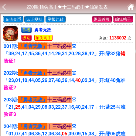
220期:顶尖高手🍁十三码必中🍁独家发表
充值金币
认证规则
举报此贴
返回首页
编辑帖子
勇者无敌
作者
1136002
级别
顶尖高手
浏览:
次
201期:
「勇者无敌」
十三码必中
👚
「39,24,17,45,36,44,14,29,31,20,28,38,42」开:绿32猪
错
验证1
202期:
「勇者无敌」
十三码必中
👚
「23,01,10,44,05,26,27,48,36,14,
40
,02,34」开:红40兔准
验证2
203期:
「勇者无敌」
十三码必中
👚
「21,
25
,41,04,29,08,03,22,37,16,40,24,17」开:蓝25马准
验证3
204期:
「勇者无敌」
十三码必中
👚
「01,07,41,06,35,12,36,34,
05
,39,09,15,38」开:绿05虎准