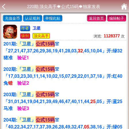
220期:顶尖高手🍁公式15码🍁独家发表
充值金币
认证规则
举报此贴
返回首页
编辑帖子
卫星
作者
1128377
级别
顶尖高手
浏览:
次
201期:
「卫星」
公式15码
👚
「27,21,47,37,26,29,36,19,41,28,03,
32
,45,10,04」开:绿32
猪准
验证1
202期:
「卫星」
公式15码
👚
「17,03,23,30,11,14,10,02,15,07,29,22,01,37,18」开:红40
兔
错
验证2
203期:
「卫星」
公式15码
👚
「31,01,34,19,04,21,39,49,46,47,40,11,44,
25
,05」开:蓝25
马准
验证3
204期:
「卫星」
公式15码
👚
「40,22,34,27,17,37,39,26,28,49,32,47,
05
,38,16」开:绿05