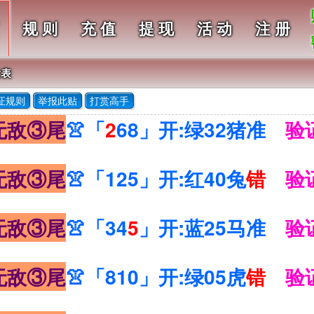
规 则
充 值
提 现
活 动
注 册
发表
证规则
举报此贴
打赏高手
无敌③尾
👚「
2
68」开:绿32猪准
验
无敌③尾
👚「125」开:红40兔
错
验
无敌③尾
👚「34
5
」开:蓝25马准
验
无敌③尾
👚「810」开:绿05虎
错
验