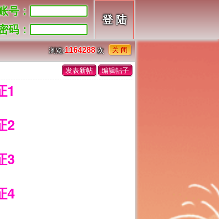
账号：
密码：
关 闭
1164288
浏览:
次
发表新帖
编辑帖子
证1
证2
证3
证4