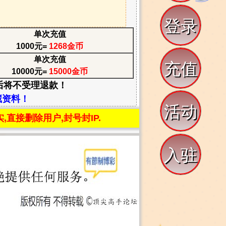
登录
单次充值
1000元=
1268金币
单次充值
充值
10000元=
15000金币
后将不受理退款！
藏资料！
活动
直接删除用户,封号封IP.
入驻