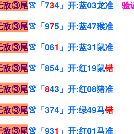
无敌③尾
👚「7
3
4」开:蓝03龙准
验
无敌③尾
👚「9
7
5」开:蓝47猴准
无敌③尾
👚「06
1
」开:蓝31鼠准
无敌③尾
👚「854」开:红19鼠
错
无敌③尾
👚「
8
43」开:红08猪准
无敌③尾
👚「374」开:绿49马
错
无敌③尾
👚「93
1
」开:红01马准