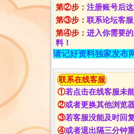
第②步：
注册账号后这
第③步：
联系论坛客服
第④步：
进入你需要的
料！
请记好资料独家发布
联系在线客服
①
若点击在线客服未
②
或者更换其他浏览
③
若客服没能及时回
④
或者退出隔三分钟