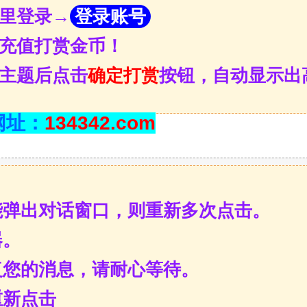
里登录→
登录账号
充值打赏金币！
主题后点击
确定打赏
按钮，自动显示出
网址：
134342.com
能弹出对话窗口，则重新多次点击。
器。
复您的消息，请耐心等待。
重新点击