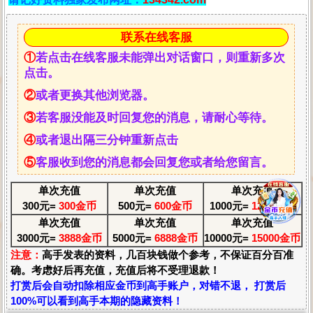
联系在线客服
①
若点击在线客服未能弹出对话窗口，则重新多次
点击。
②
或者更换其他浏览器。
③
若客服没能及时回复您的消息，请耐心等待。
④
或者退出隔三分钟重新点击
⑤
客服收到您的消息都会回复您或者给您留言。
单次充值
单次充值
单次充值
300元=
300金币
500元=
600金币
1000元=
1268金币
单次充值
单次充值
单次充值
3000元=
3888金币
5000元=
6888金币
10000元=
15000金币
注意：
高手发表的资料，几百块钱做个参考，不保证百分百准
确。考虑好后再充值，充值后将不受理退款！
打赏后会自动扣除相应金币到高手账户，对错不退， 打赏后
100%可以看到高手本期的隐藏资料！