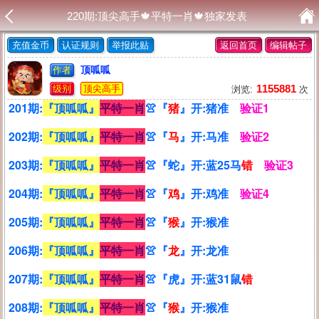
220期:顶尖高手🍁平特一肖🍁独家发表
充值金币
认证规则
举报此贴
返回首页
编辑帖子
顶呱呱
作者
1155881
级别
顶尖高手
浏览:
次
201期:
『顶呱呱』
平特一肖
👚『
猪
』开:猪准
验证1
202期:
『顶呱呱』
平特一肖
👚『
马
』开:马准
验证2
203期:
『顶呱呱』
平特一肖
👚『蛇』开:蓝25马
错
验证3
204期:
『顶呱呱』
平特一肖
👚『
鸡
』开:鸡准
验证4
205期:
『顶呱呱』
平特一肖
👚『
猴
』开:猴准
206期:
『顶呱呱』
平特一肖
👚『
龙
』开:龙准
207期:
『顶呱呱』
平特一肖
👚『虎』开:蓝31鼠
错
208期:
『顶呱呱』
平特一肖
👚『
猴
』开:猴准