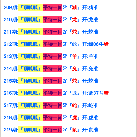
209期:
『顶呱呱』
平特一肖
👚『
猪
』开:猪准
210期:
『顶呱呱』
平特一肖
👚『
龙
』开:龙准
211期:
『顶呱呱』
平特一肖
👚『
蛇
』开:蛇准
212期:
『顶呱呱』
平特一肖
👚『蛇』开:绿06牛
错
213期:
『顶呱呱』
平特一肖
👚『
羊
』开:羊准
214期:
『顶呱呱』
平特一肖
👚『
兔
』开:兔准
215期:
『顶呱呱』
平特一肖
👚『
蛇
』开:蛇准
216期:
『顶呱呱』
平特一肖
👚『龙』开:蓝37马
错
217期:
『顶呱呱』
平特一肖
👚『
蛇
』开:蛇准
218期:
『顶呱呱』
平特一肖
👚『
虎
』开:虎准
219期:
『顶呱呱』
平特一肖
👚『
鼠
』开:鼠准