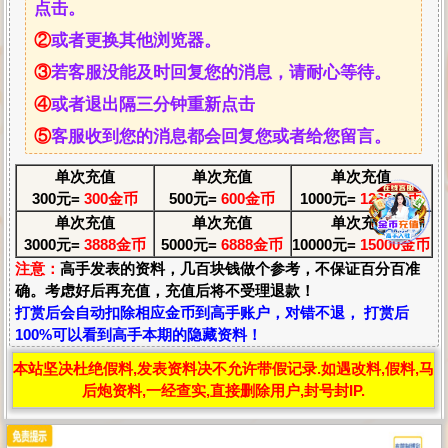
点击。
②
或者更换其他浏览器。
③
若客服没能及时回复您的消息，请耐心等待。
④
或者退出隔三分钟重新点击
⑤
客服收到您的消息都会回复您或者给您留言。
单次充值
单次充值
单次充值
300元=
300金币
500元=
600金币
1000元=
1268金币
单次充值
单次充值
单次充值
3000元=
3888金币
5000元=
6888金币
10000元=
15000金币
注意：
高手发表的资料，几百块钱做个参考，不保证百分百准
确。考虑好后再充值，充值后将不受理退款！
打赏后会自动扣除相应金币到高手账户，对错不退， 打赏后
100%可以看到高手本期的隐藏资料！
本站坚决杜绝假料,发表资料决不允许带假记录.如遇改料,假料,马
后炮资料,一经查实,直接删除用户,封号封IP.