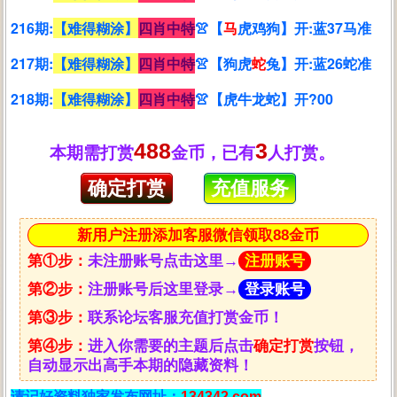
216期:
【难得糊涂】
四肖中特
👚【
马
虎鸡狗】开:蓝37马准
217期:
【难得糊涂】
四肖中特
👚【狗虎
蛇
兔】开:蓝26蛇准
218期:
【难得糊涂】
四肖中特
👚【虎牛龙蛇】开?00
488
3
本期需打赏
金币，已有
人打赏。
确定打赏
充值服务
新用户注册添加客服微信领取88金币
第①步：
未注册账号点击这里→
注册账号
第②步：
注册账号后这里登录→
登录账号
第③步：
联系论坛客服充值打赏金币！
第④步：
进入你需要的主题后点击
确定打赏
按钮，
自动显示出高手本期的隐藏资料！
请记好资料独家发布网址：
134342.com