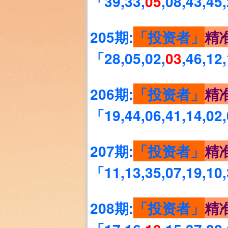
「39,33,
05
,08,43,4
205期:
「投资者」
精
「28,05,02,
03
,46,1
206期:
「投资者」
精
「19,44,06,41,14,02,
207期:
「投资者」
精
「11,13,35,07,19,10
208期:
「投资者」
精