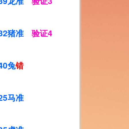
:绿39龙准
验证3
绿32猪准
验证4
红40兔
错
开:蓝25马准