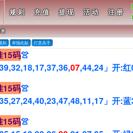
规 则
充 值
提 现
活 动
注 册
发表
规则
举报此贴
打赏高手
准15码
👚
39,32,18,17,37,36,
07
,44,24」开
准15码
👚
,35,27,24,40,23,47,48,11,17」开:
准15码
👚