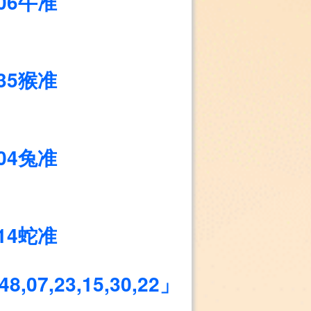
:绿06牛准
开:红35猴准
开:蓝04兔准
开:蓝14蛇准
,48,07,23,15,30,22」