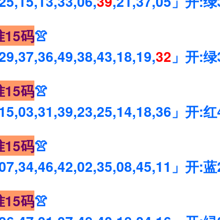
25,15,13,33,06,
39
,21,37,05」开
准15码
👚
29,37,36,49,38,43,18,19,
32
」开:
准15码
👚
,15,03,31,39,23,25,14,18,36」开:
准15码
👚
0,07,34,46,42,02,35,08,45,11」
准15码
👚