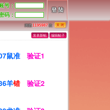
账号：
密码：
关 闭
1195987
浏览:
次
发表新帖
编辑帖子
:红07鼠准
验证1
蓝36羊
错
验证2