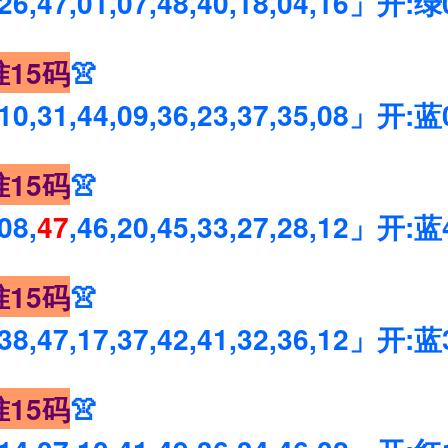
5,26,47,01,07,48,40,18,04,16
准15码
👚
2,10,31,44,09,36,23,37,35,08」
准15码
👚
08,
47
,46,20,45,33,27,28,12」
准15码
👚
,38,47,17,37,42,41,32,36,12」开:
准15码
👚