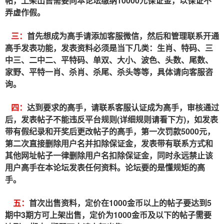
帖，上架出售需要向本论坛缴纳10000元保证金，以保证不
弄虚作假。
三：
首先想成为高手请添加客服微信，然后和管理联系开通
高手发表功能，发表资料必须是当下几类：生肖、特码、三
中三、二中二、平特码、单双、大小、波色、头数、尾数、
家野、平特一肖、杀肖、杀尾、杀头等等，具体请向客服咨
询。
四：
达到要求的高手，请联系客服认证成为高手，审核通过
后，发表帖子不能违反平台规则(详细规则请看下方)，如发表
带有假纪录和开奖后更改帖子的高手，第一次罚款5000元，
第二次直接删除用户名并扣除保证金，发表带有联系方式和
其他网址帖子一律删除用户名扣除保证金，同时永远禁止该
用户高手在本论坛发表任何资料。论坛要的是懂规矩的高
手。
五：
首次出售资料，定价在1000金币以上的帖子要达到5
期中3期方可上架出售，定价为1000金币及以下的帖子需要