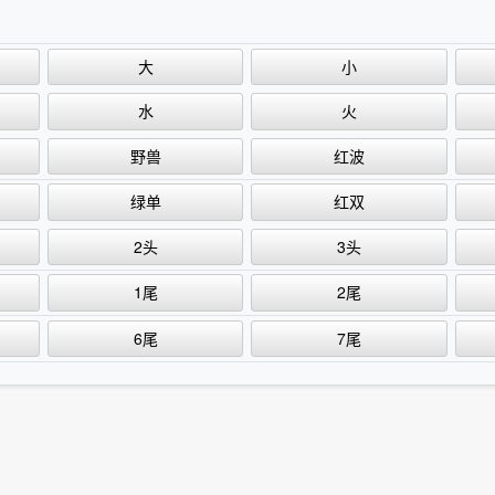
大
小
水
火
野兽
红波
绿单
红双
2头
3头
1尾
2尾
6尾
7尾