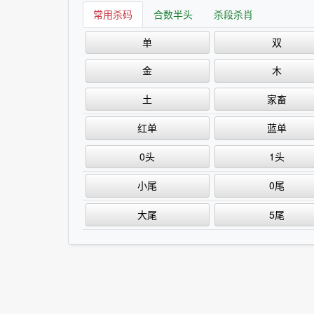
常用杀码
合数半头
杀段杀肖
单
双
金
木
土
家畜
红单
蓝单
0头
1头
小尾
0尾
大尾
5尾