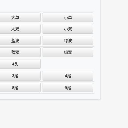
大单
小单
大双
小双
蓝波
绿波
蓝双
绿双
4头
3尾
4尾
8尾
9尾