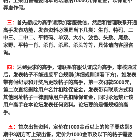
帖，上架出售需要向本论坛缴纳10000元保证金，以保证不
弄虚作假。
三：
首先想成为高手请添加客服微信，然后和管理联系开通
高手发表功能，发表资料必须是当下几类：生肖、特码、三
中三、二中二、平特码、单双、大小、波色、头数、尾数、
家野、平特一肖、杀肖、杀尾、杀头等等，具体请向客服咨
询。
四：
达到要求的高手，请联系客服认证成为高手，审核通过
后，发表帖子不能违反平台规则(详细规则请看下方)，如发表
带有假纪录和开奖后更改帖子的高手，第一次罚款5000元，
第二次直接删除用户名并扣除保证金，发表带有联系方式和
其他网址帖子一律删除用户名扣除保证金，同时永远禁止该
用户高手在本论坛发表任何资料。论坛要的是懂规矩的高
手。
五：
首次出售资料，定价在1000金币以上的帖子要达到5
期中3期方可上架出售，定价为1000金币及以下的帖子需要