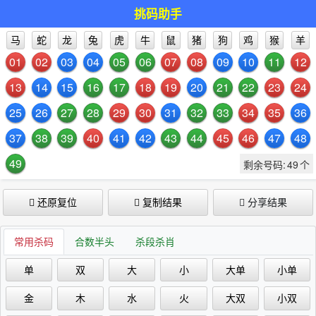
挑码助手
马
蛇
龙
兔
虎
牛
鼠
猪
狗
鸡
猴
羊
01
02
03
04
05
06
07
08
09
10
11
12
13
14
15
16
17
18
19
20
21
22
23
24
25
26
27
28
29
30
31
32
33
34
35
36
37
38
39
40
41
42
43
44
45
46
47
48
49
剩余号码:
49
个
还原复位
复制结果
分享结果
常用杀码
合数半头
杀段杀肖
单
双
大
小
大单
小单
金
木
水
火
大双
小双