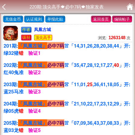
220期:顶尖高手🍁必中7码🍁独家发表
充值金币
认证规则
举报此贴
返回首页
编辑帖子
凤凰古城
作者
1263148
级别
顶尖高手
浏览:
次
201期:
「凤凰古城」
必中7码
👚「14,31,26,28,20,38,44」开:
绿32猪
错
验证1
202期:
「凤凰古城」
必中7码
👚「35,47,28,12,17,27,
40
」开:
红40兔准
验证2
203期:
「凤凰古城」
必中7码
👚「11,01,
25
,36,41,18,05」开:
蓝25马准
验证3
204期:
「凤凰古城」
必中7码
👚「21,10,22,17,23,12,29」开:
绿05虎
错
验证4
205期:
「凤凰古城」
必中7码
👚「07,09,36,43,37,08,33」开:
蓝03龙
错
验证5