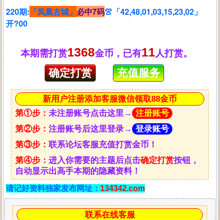
220期:
「凤凰古城」
必中7码
👚「42,48,01,03,15,23,02」
开?00
1368
11
本期需打赏
金币，已有
人打赏。
确定打赏
充值服务
新用户注册添加客服微信领取88金币
第①步：
未注册账号点击这里→
注册账号
第②步：
注册账号后这里登录→
登录账号
第③步：
联系论坛客服充值打赏金币！
第④步：
进入你需要的主题后点击
确定打赏
按钮，
自动显示出高手本期的隐藏资料！
请记好资料独家发布网址：
134342.com
联系在线客服