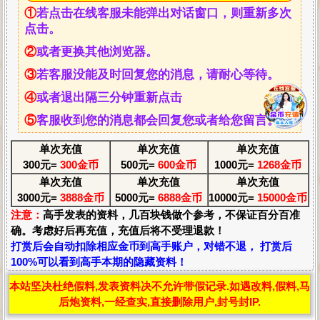
①
若点击在线客服未能弹出对话窗口，则重新多次
点击。
②
或者更换其他浏览器。
③
若客服没能及时回复您的消息，请耐心等待。
④
或者退出隔三分钟重新点击
⑤
客服收到您的消息都会回复您或者给您留言。
单次充值
单次充值
单次充值
300元=
300金币
500元=
600金币
1000元=
1268金币
单次充值
单次充值
单次充值
3000元=
3888金币
5000元=
6888金币
10000元=
15000金币
注意：
高手发表的资料，几百块钱做个参考，不保证百分百准
确。考虑好后再充值，充值后将不受理退款！
打赏后会自动扣除相应金币到高手账户，对错不退， 打赏后
100%可以看到高手本期的隐藏资料！
本站坚决杜绝假料,发表资料决不允许带假记录.如遇改料,假料,马
后炮资料,一经查实,直接删除用户,封号封IP.