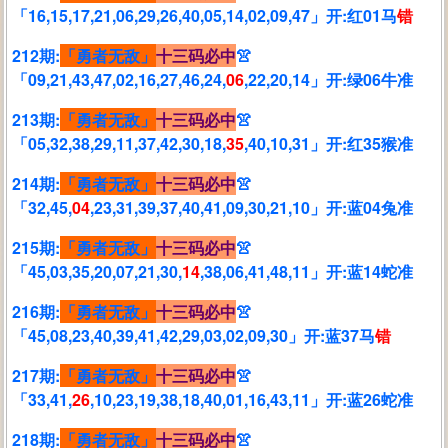
「16,15,17,21,06,29,26,40,05,14,02,09,47」开:红01马
错
212期:
「勇者无敌」
十三码必中
👚
「09,21,43,47,02,16,27,46,24,
06
,22,20,14」开:绿06牛准
213期:
「勇者无敌」
十三码必中
👚
「05,32,38,29,11,37,42,30,18,
35
,40,10,31」开:红35猴准
214期:
「勇者无敌」
十三码必中
👚
「32,45,
04
,23,31,39,37,40,41,09,30,21,10」开:蓝04兔准
215期:
「勇者无敌」
十三码必中
👚
「45,03,35,20,07,21,30,
14
,38,06,41,48,11」开:蓝14蛇准
216期:
「勇者无敌」
十三码必中
👚
「45,08,23,40,39,41,42,29,03,02,09,30」开:蓝37马
错
217期:
「勇者无敌」
十三码必中
👚
「33,41,
26
,10,23,19,38,18,40,01,16,43,11」开:蓝26蛇准
218期:
「勇者无敌」
十三码必中
👚