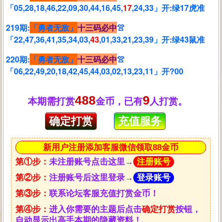
「05,28,18,46,22,09,30,44,16,45,
17
,24,33」开:绿17虎准
219期:
「勇者无敌」
十三码必中
👚
「22,47,36,41,35,34,03,
43
,01,33,21,23,39」开:绿43鼠准
220期:
「勇者无敌」
十三码必中
👚
「06,22,49,20,18,42,45,44,03,02,13,23,11」开?00
488
9
本期需打赏
金币，已有
人打赏。
确定打赏
充值服务
新用户注册添加客服微信领取88金币
第①步：
未注册账号点击这里→
注册账号
第②步：
注册账号后这里登录→
登录账号
第③步：
联系论坛客服充值打赏金币！
第④步：
进入你需要的主题后点击
确定打赏
按钮，
自动显示出高手本期的隐藏资料！