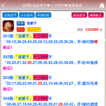
220期:顶尖高手🍁十三码中🍁独家发表
充值金币
认证规则
举报此贴
返回首页
编辑帖子
老婆子
作者
1124368
级别
顶尖高手
浏览:
次
201期:
「老婆子」
十三码中
👚
「45,15,38,28,44,20,26,12,29,42,39,30,36」开:绿32猪
错
验证1
202期:
「老婆子」
十三码中
👚
「45,25,01,32,
40
,27,09,36,42,28,43,38,08」开:红40兔准
验证2
203期:
「老婆子」
十三码中
👚
「32,17,08,23,49,47,
25
,22,10,48,46,43,27」开:蓝25马准
验证3
204期:
「老婆子」
十三码中
👚
「48,46,37,19,04,28,43,30,39,01,
05
,03,42」开:绿05虎准