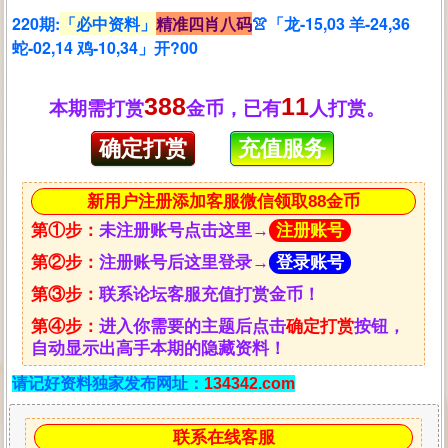
220期:
「必中资料」
精准四肖八码
👚「龙-15,03 羊-24,36
蛇-02,14 鸡-10,34」开?00
388
11
本期需打赏
金币，已有
人打赏。
确定打赏
充值服务
新用户注册添加客服微信领取88金币
第①步：
未注册账号点击这里→
注册账号
第②步：
注册账号后这里登录→
登录账号
第③步：
联系论坛客服充值打赏金币！
第④步：
进入你需要的主题后点击
确定打赏
按钮，
自动显示出高手本期的隐藏资料！
请记好资料独家发布网址：
134342.com
联系在线客服