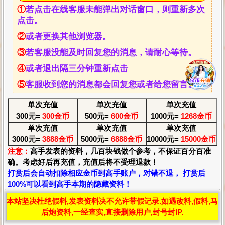
①
若点击在线客服未能弹出对话窗口，则重新多次
点击。
②
或者更换其他浏览器。
③
若客服没能及时回复您的消息，请耐心等待。
④
或者退出隔三分钟重新点击
⑤
客服收到您的消息都会回复您或者给您留言。
单次充值
单次充值
单次充值
300元=
300金币
500元=
600金币
1000元=
1268金币
单次充值
单次充值
单次充值
3000元=
3888金币
5000元=
6888金币
10000元=
15000金币
注意：
高手发表的资料，几百块钱做个参考，不保证百分百准
确。考虑好后再充值，充值后将不受理退款！
打赏后会自动扣除相应金币到高手账户，对错不退， 打赏后
100%可以看到高手本期的隐藏资料！
本站坚决杜绝假料,发表资料决不允许带假记录.如遇改料,假料,马
后炮资料,一经查实,直接删除用户,封号封IP.