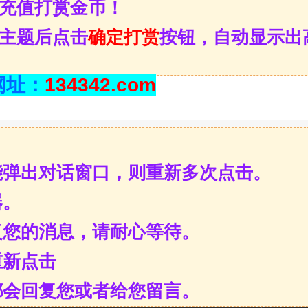
充值打赏金币！
主题后点击
确定打赏
按钮，自动显示出
网址：
134342.com
能弹出对话窗口，则重新多次点击。
器。
复您的消息，请耐心等待。
重新点击
都会回复您或者给您留言。