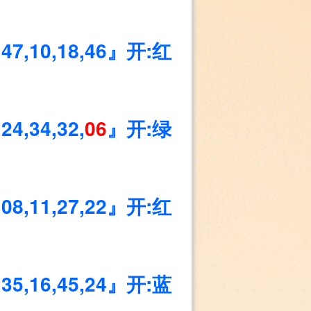
2,47,10,18,46』开:红
24,34,32,
06
』开:绿
3,08,11,27,22』开:红
2,35,16,45,24』开:蓝