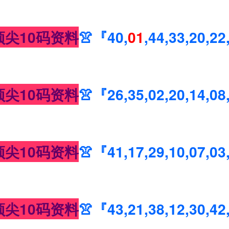
顶尖10码资料
👚『40,
01
,44,33,20,2
顶尖10码资料
👚『26,35,02,20,14,08,
顶尖10码资料
👚『41,17,29,10,07,0
顶尖10码资料
👚『43,21,38,12,30,4