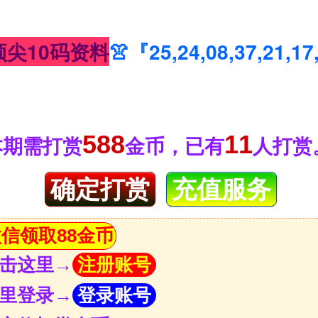
顶尖10码资料
👚『25,24,08,37,21,1
588
11
本期需打赏
金币，已有
人打赏
确定打赏
充值服务
信领取88金币
击这里→
注册账号
里登录→
登录账号