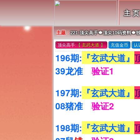
主 页
主题：
221:顶尖高手🍁顶尖10码资料
顶尖高手:
【
玄武大道
】
充值金币
认
196期:
『玄武大道』
39龙准
验证1
197期:
『玄武大道』
08猪准
验证2
198期:
『玄武大道』