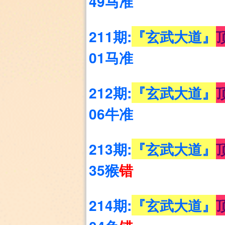
49马准
211期:
『玄武大道』
01马准
212期:
『玄武大道』
06牛准
213期:
『玄武大道』
35猴
错
214期:
『玄武大道』