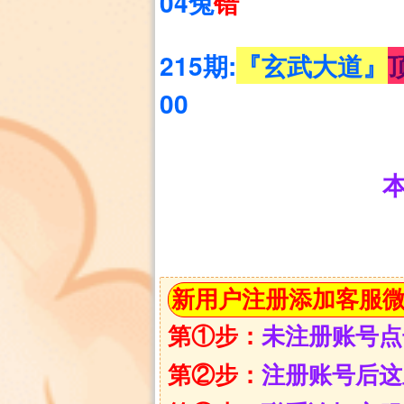
04兔
错
215期:
『玄武大道』
00
新用户注册添加客服微
第①步：
未注册账号点
第②步：
注册账号后这