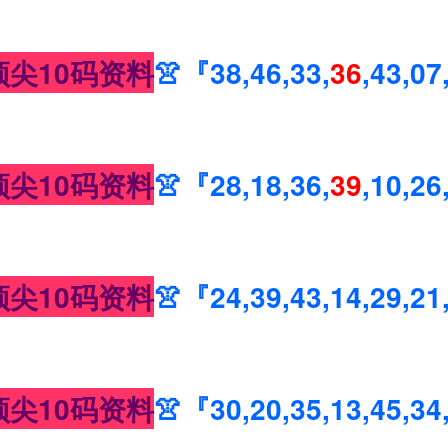
顶尖10码资料
👚『38,46,33,
36
,43,0
顶尖10码资料
👚『28,18,36,
39
,10,2
顶尖10码资料
👚『24,39,43,14,29,2
顶尖10码资料
👚『30,20,35,13,45,34,