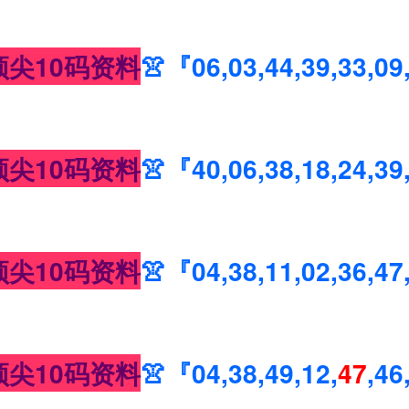
顶尖10码资料
👚『06,03,44,39,33,09,
顶尖10码资料
👚『40,06,38,18,24,39,
顶尖10码资料
👚『04,38,11,02,36,4
顶尖10码资料
👚『04,38,49,12,
47
,4