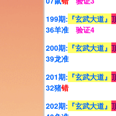
07鼠
错
验证3
199期:
『玄武大道』
36羊准
验证4
200期:
『玄武大道』
39龙准
201期:
『玄武大道』
32猪
错
202期:
『玄武大道』