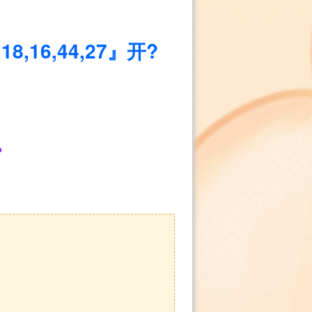
7,18,16,44,27』开?
。