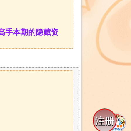
高手本期的隐藏资
注册