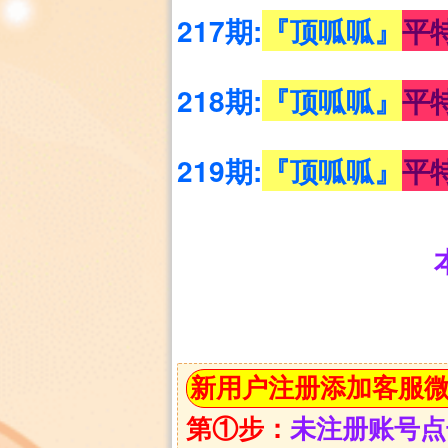
217期:
『顶呱呱』
平
218期:
『顶呱呱』
平
219期:
『顶呱呱』
平
新用户注册添加客服微
第①步：
未注册账号点