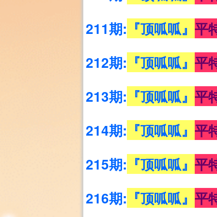
211期:
『顶呱呱』
平
212期:
『顶呱呱』
平
213期:
『顶呱呱』
平
214期:
『顶呱呱』
平
215期:
『顶呱呱』
平
216期:
『顶呱呱』
平