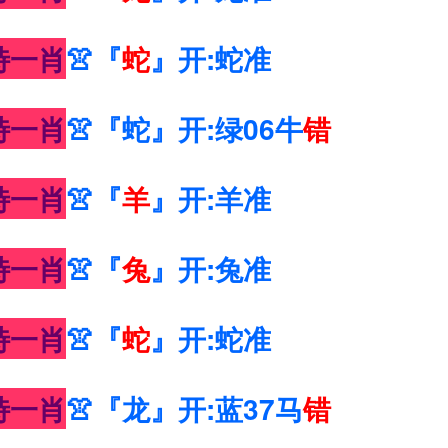
特一肖
👚『
蛇
』开:蛇准
特一肖
👚『蛇』开:绿06牛
错
特一肖
👚『
羊
』开:羊准
特一肖
👚『
兔
』开:兔准
特一肖
👚『
蛇
』开:蛇准
特一肖
👚『龙』开:蓝37马
错