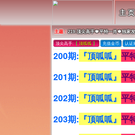
主 页
主题：
219:顶尖高手🍁平特一肖🍁独家
顶尖高手:
【
顶呱呱
】
充值金币
认证
200期:
『顶呱呱』
平
201期:
『顶呱呱』
平
202期:
『顶呱呱』
平
203期:
『顶呱呱』
平