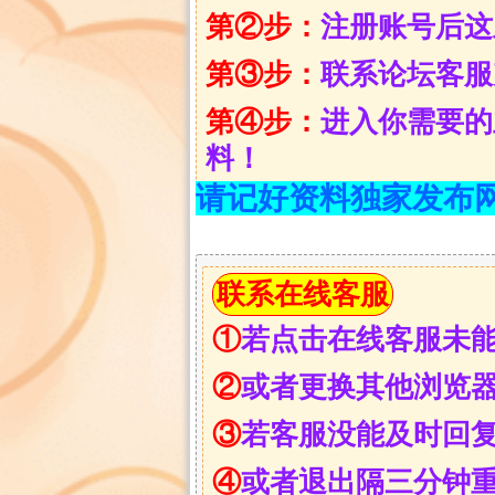
第②步：
注册账号后这
第③步：
联系论坛客服
第④步：
进入你需要的
料！
请记好资料独家发布
联系在线客服
①
若点击在线客服未
②
或者更换其他浏览
③
若客服没能及时回
④
或者退出隔三分钟