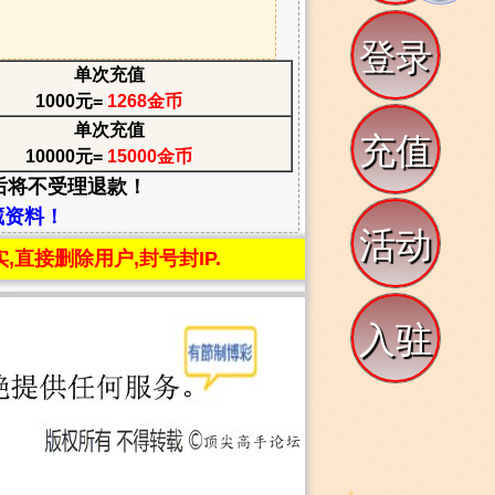
登录
单次充值
1000元=
1268金币
单次充值
充值
10000元=
15000金币
后将不受理退款！
藏资料！
活动
直接删除用户,封号封IP.
入驻