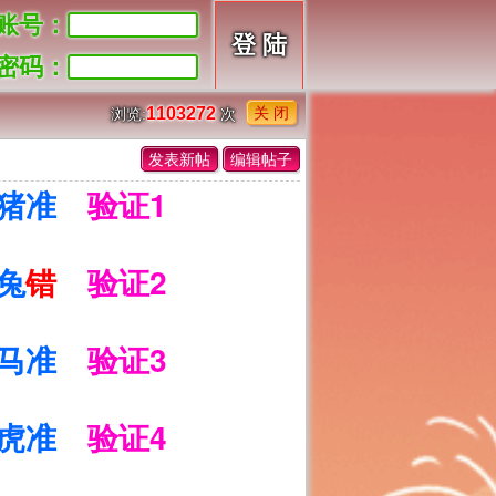
账号：
密码：
关 闭
1103272
浏览:
次
发表新帖
编辑帖子
2猪准
验证1
兔
错
验证2
5马准
验证3
5虎准
验证4