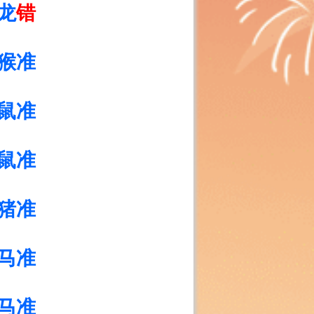
龙
错
47猴准
1鼠准
9鼠准
8猪准
9马准
1马准