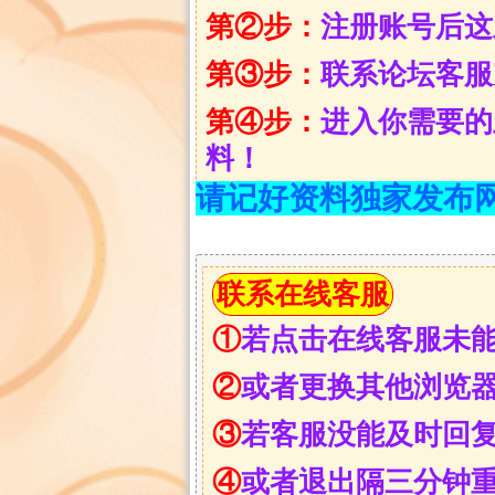
第②步：
注册账号后这
第③步：
联系论坛客服
第④步：
进入你需要的
料！
请记好资料独家发布
联系在线客服
①
若点击在线客服未
②
或者更换其他浏览
③
若客服没能及时回
④
或者退出隔三分钟