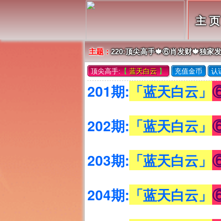
主 页
主题：
220:顶尖高手🍁⑥肖发财🍁独家
顶尖高手:
【
蓝天白云
】
充值金币
认
201期:
「蓝天白云」
202期:
「蓝天白云」
203期:
「蓝天白云」
204期:
「蓝天白云」