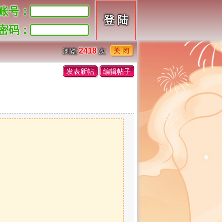
账号：
密码：
关 闭
2418
浏览:
次
发表新帖
编辑帖子