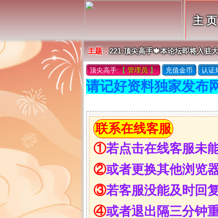
主 页
主题：
221:顶尖高手🍁本论坛即将入驻
顶尖高手:
【
管理员
】
充值金币
认证
请记好资料独家发布
联系在线客服
①
若点击在线客服未
②
或者更换其他浏览
③
若客服没能及时回
④
或者退出隔三分钟