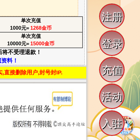
注册
单次充值
1000元=
1268金币
单次充值
登录
10000元=
15000金币
后将不受理退款！
藏资料！
充值
直接删除用户,封号封IP.
活动
入驻