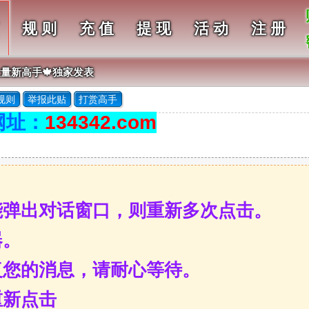
规 则
充 值
提 现
活 动
注 册
大量新高手🍁独家发表
规则
举报此贴
打赏高手
网址：
134342.com
能弹出对话窗口，则重新多次点击。
器。
复您的消息，请耐心等待。
重新点击