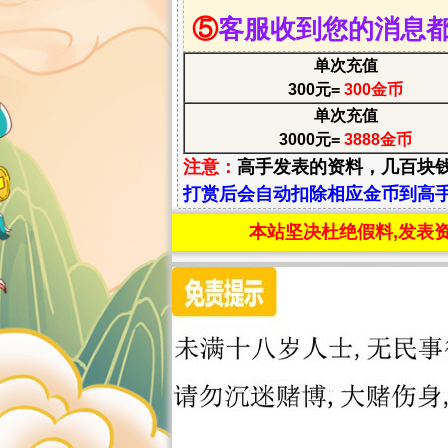
⑤
客服收到您的消息
单次充值
300元=
300金币
单次充值
3000元=
3888金币
注意：
高手发表的资料，几百块
打赏后会自动扣除相应金币到高手
本站坚决杜绝假料,发表资