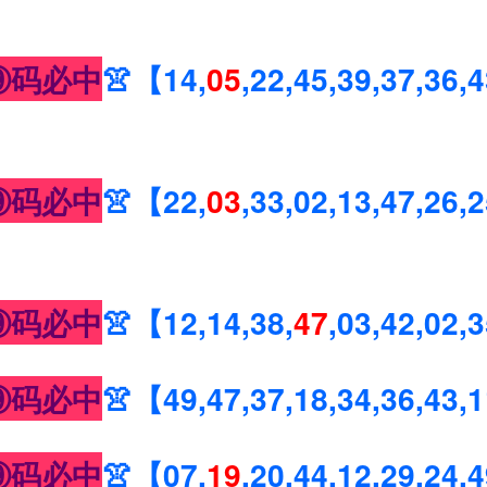
⑨码必中
👚【14,
05
,22,45,39,37,
⑨码必中
👚【22,
03
,33,02,13,47,
⑨码必中
👚【12,14,38,
47
,03,42,0
⑨码必中
👚【49,47,37,18,34,36,4
⑨码必中
👚【07,
19
,20,44,12,29,