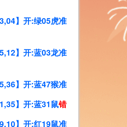
36,43,04】开:绿05虎准
26,25,12】开:蓝03龙准
2,35,36】开:蓝47猴准
3,11,35】开:蓝31鼠
错
24,49,10】开:红19鼠准