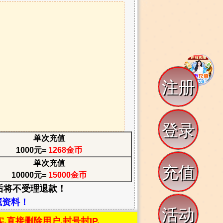
注册
登录
单次充值
1000元=
1268金币
单次充值
充值
10000元=
15000金币
后将不受理退款！
藏资料！
活动
直接删除用户,封号封IP.