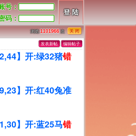
账号：
密码：
关 闭
1101966
浏览:
次
发表新帖
编辑帖子
3,42,44】开:绿32猪
错
01,49,23】开:红40兔准
9,11,30】开:蓝25马
错