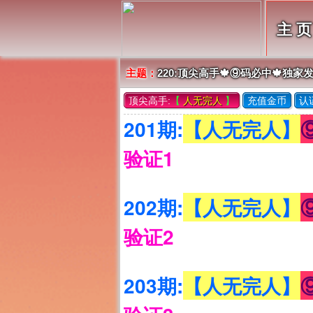
主 页
主题：
220:顶尖高手🍁⑨码必中🍁独家
顶尖高手:
【
人无完人
】
充值金币
认
201期:
【人无完人】
验证1
202期:
【人无完人】
验证2
203期:
【人无完人】