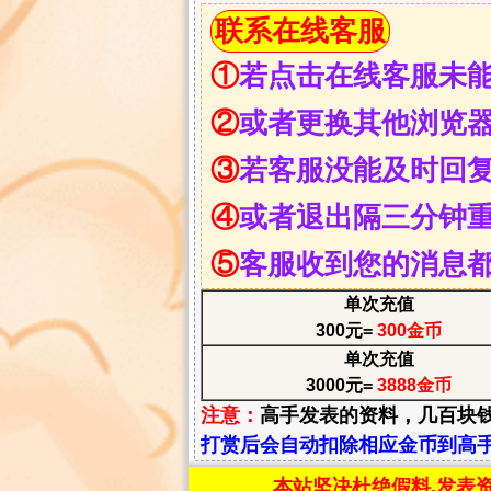
联系在线客服
①
若点击在线客服未
②
或者更换其他浏览
③
若客服没能及时回
④
或者退出隔三分钟
⑤
客服收到您的消息
单次充值
300元=
300金币
单次充值
3000元=
3888金币
注意：
高手发表的资料，几百块
打赏后会自动扣除相应金币到高手
本站坚决杜绝假料,发表资