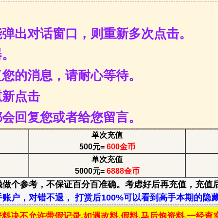
能弹出对话窗口，则重新多次点击。
器。
复您的消息，请耐心等待。
重新点击
都会回复您或者给您留言。
单次充值
500元=
600金币
单次充值
5000元=
6888金币
钱做个参考，不保证百分百准确。考虑好后再充值，充值
账户，对错不退， 打赏后100%可以看到高手本期的隐
料决不允许带假记录.如遇改料,假料,马后炮资料,一经查实,