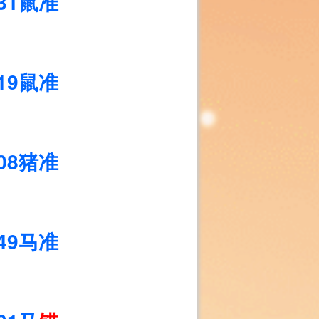
:蓝31鼠准
开:红19鼠准
〕开:红08猪准
〕开:绿49马准