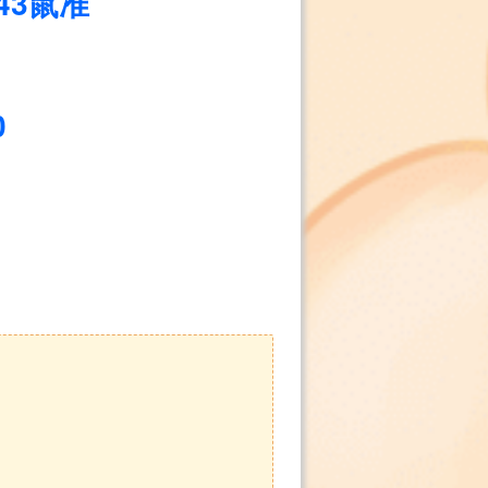
开:绿43鼠准
?00
。