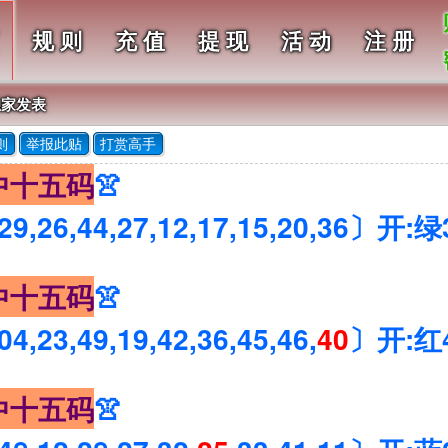
规 则
充 值
提 现
活 动
注 册
独家发表
则
举报此贴
打赏高手
中十五码
👚
,29,26,44,27,12,17,15,20,36〕开:
中十五码
👚
04,23,49,19,42,36,45,46,
40
〕开:
中十五码
👚