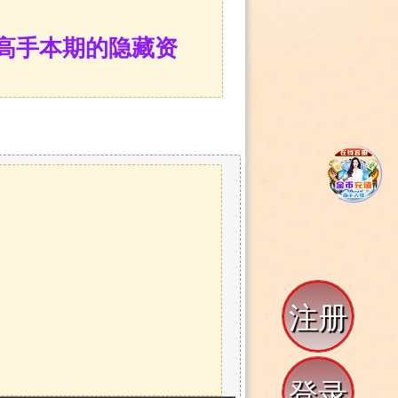
高手本期的隐藏资
注册
登录