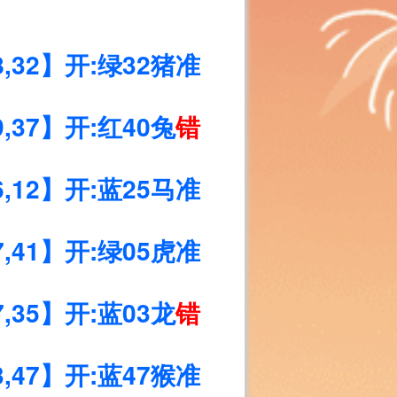
猪-08,32】开:绿32猪准
49,37】开:红40兔
错
羊-36,12】开:蓝25马准
虎-17,41】开:绿05虎准
47,35】开:蓝03龙
错
猴-23,47】开:蓝47猴准