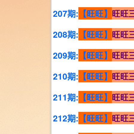
207期:
【旺旺】
旺旺
208期:
【旺旺】
旺旺
209期:
【旺旺】
旺旺
210期:
【旺旺】
旺旺
211期:
【旺旺】
旺旺
212期:
【旺旺】
旺旺