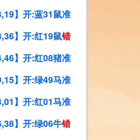
鼠-43,19】开:蓝31鼠准
48,36】开:红19鼠
错
鸡-34,46】开:红08猪准
龙-39,15】开:绿49马准
马-13,01】开:红01马准
26,38】开:绿06牛
错