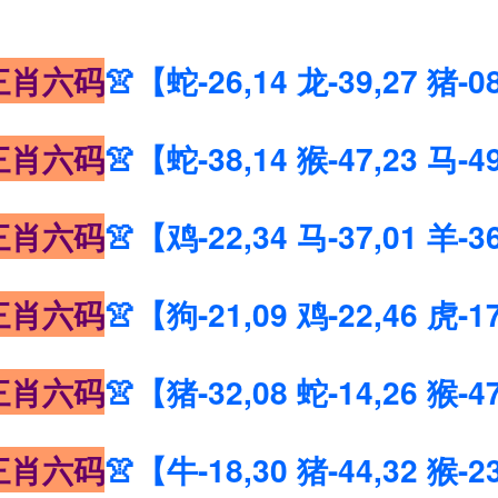
三肖六码
👚【蛇-26,14 龙-39,27 
三肖六码
👚【蛇-38,14 猴-47,23 马-
三肖六码
👚【鸡-22,34 马-37,01 
三肖六码
👚【狗-21,09 鸡-22,46 
三肖六码
👚【猪-32,08 蛇-14,26 猴-
三肖六码
👚【牛-18,30 猪-44,32 