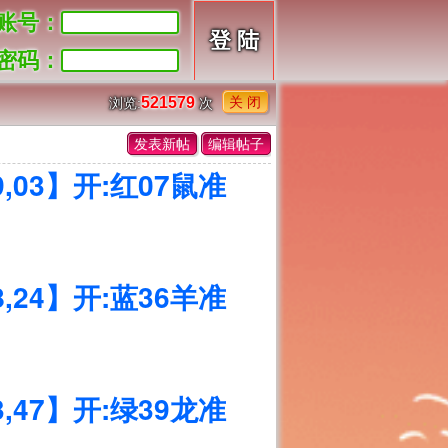
账号：
密码：
关 闭
521579
浏览:
次
发表新帖
编辑帖子
龙-39,03】开:红07鼠准
羊-48,24】开:蓝36羊准
猴-23,47】开:绿39龙准