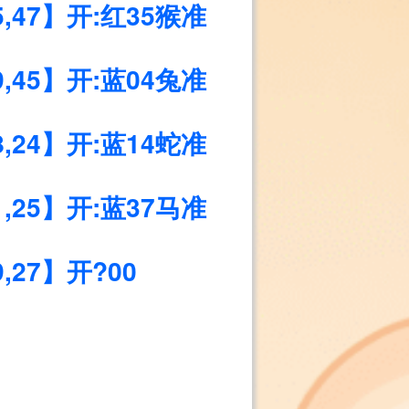
猴-35,47】开:红35猴准
狗-09,45】开:蓝04兔准
羊-48,24】开:蓝14蛇准
马-01,25】开:蓝37马准
-39,27】开?00
。