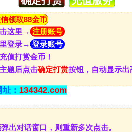
确定打赏
充值服务
信领取88金币
击这里→
注册账号
里登录→
登录账号
充值打赏金币！
主题后点击
确定打赏
按钮，自动显示出
网址：
134342.com
能弹出对话窗口，则重新多次点击。