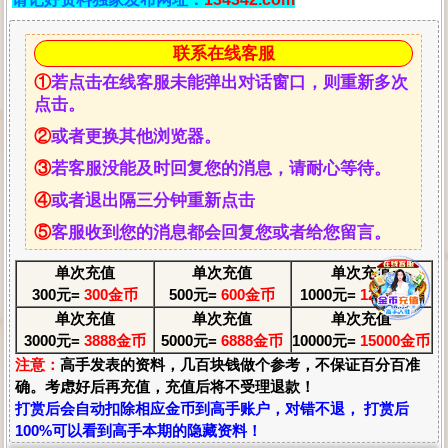
联系在线客服
①
若点击在线客服未能弹出对话窗口，则重新多次
点击。
②
或者更换其他浏览器。
③
若客服没能及时回复您的消息，请耐心等待。
④
或者退出隔三分钟重新点击
⑤
客服收到您的消息都会回复您或者给您留言。
单次充值
单次充值
单次充值
300元=
300金币
500元=
600金币
1000元=
1268金币
单次充值
单次充值
单次充值
3000元=
3888金币
5000元=
6888金币
10000元=
15000金币
注意：
高手发表的资料，几百块钱做个参考，不保证百分百准
确。考虑好后再充值，充值后将不受理退款！
打赏后会自动扣除相应金币到高手账户，对错不退， 打赏后
100%可以看到高手本期的隐藏资料！