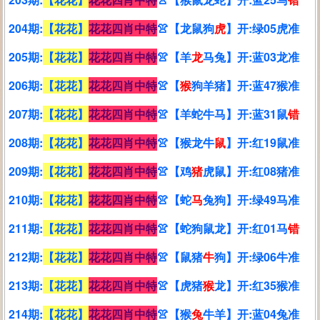
204期:
【花花】
花花四肖中特
👚【龙鼠狗
虎
】开:绿05虎准
205期:
【花花】
花花四肖中特
👚【羊
龙
马兔】开:蓝03龙准
206期:
【花花】
花花四肖中特
👚【
猴
狗羊猪】开:蓝47猴准
207期:
【花花】
花花四肖中特
👚【羊蛇牛马】开:蓝31鼠
错
208期:
【花花】
花花四肖中特
👚【猴龙牛
鼠
】开:红19鼠准
209期:
【花花】
花花四肖中特
👚【鸡
猪
虎鼠】开:红08猪准
210期:
【花花】
花花四肖中特
👚【蛇
马
兔狗】开:绿49马准
211期:
【花花】
花花四肖中特
👚【蛇狗鼠龙】开:红01马
错
212期:
【花花】
花花四肖中特
👚【鼠猪
牛
狗】开:绿06牛准
213期:
【花花】
花花四肖中特
👚【虎猪
猴
龙】开:红35猴准
214期:
【花花】
花花四肖中特
👚【猴
兔
牛羊】开:蓝04兔准